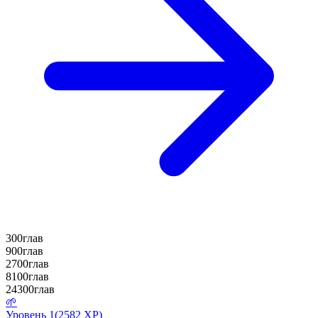
300
глав
900
глав
2700
глав
8100
глав
24300
глав
🌱
Уровень
1
(
2582
XP)