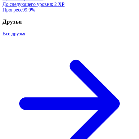
До следующего уровня:
2
XP
Прогресс
99.9
%
Друзья
Все друзья