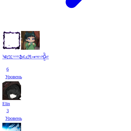
༄𝓔𝕂ᴳᴼᴰֆȼᴧℜ⇝ʳᵃᵍᵉ𒅒
6
Уровень
Elin
3
Уровень