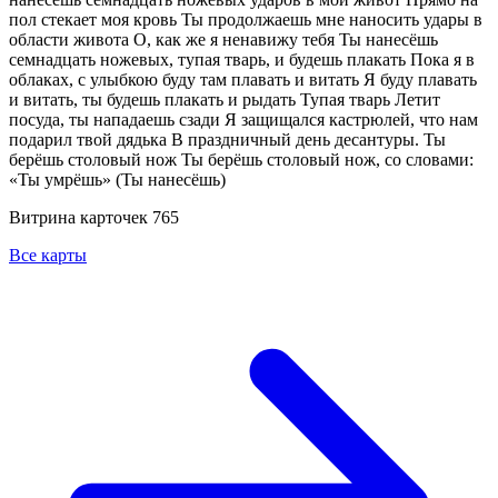
пол стекает моя кровь Ты продолжаешь мне наносить удары в
области живота О, как же я ненавижу тебя Ты нанесёшь
семнадцать ножевых, тупая тварь, и будешь плакать Пока я в
облаках, с улыбкою буду там плавать и витать Я буду плавать
и витать, ты будешь плакать и рыдать Тупая тварь Летит
посуда, ты нападаешь сзади Я защищался кастрюлей, что нам
подарил твой дядька В праздничный день десантуры. Ты
берёшь столовый нож Ты берёшь столовый нож, со словами:
«Ты умрёшь» (Ты нанесёшь)
Витрина карточек
765
Все карты