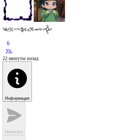
༄𝓔𝕂ᴳᴼᴰֆȼᴧℜ⇝ʳᵃᵍᵉ𒅒
6
Ур.
22 минуты назад
Информация
Написать