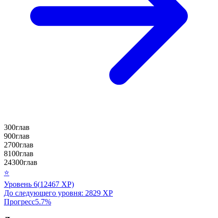
300
глав
900
глав
2700
глав
8100
глав
24300
глав
⭐
Уровень
6
(
12467
XP)
До следующего уровня:
2829
XP
Прогресс
5.7
%