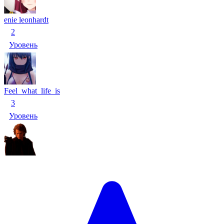
enie leonhardt
2
Уровень
Feel_what_life_is
3
Уровень