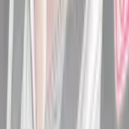
83
Дом матери и дочери
Руманга