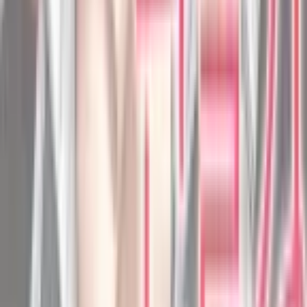
Я — вампир
Манхва