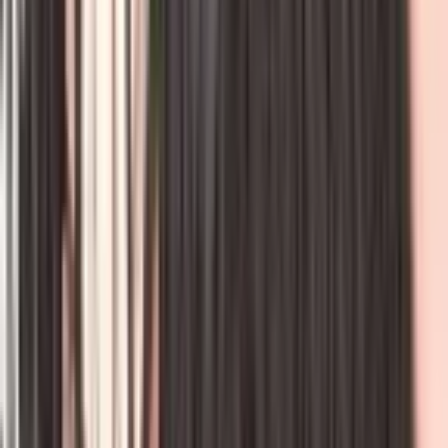
Фильтры
Список
манги
Манхва