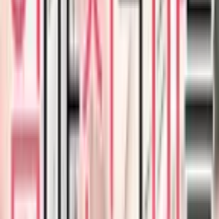
38
Кроткая кошка
Манхва