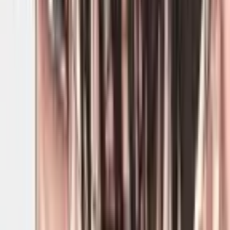
496
Милфхантер из другого мира
Манга