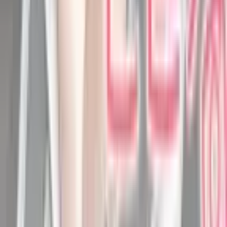
4.9
|