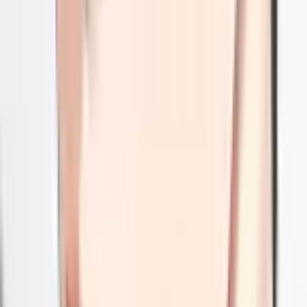
11
Отец-одиночка
Манхва