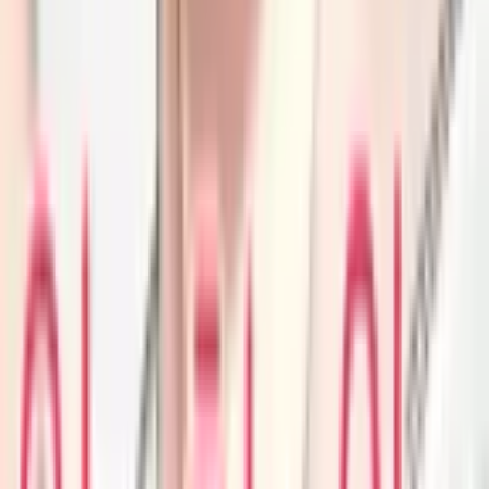
31
Любовь чирлидерш!
Манхва