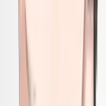
4.9
|