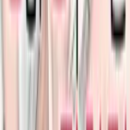
29
Искренняя любовь извращенца
Манхва