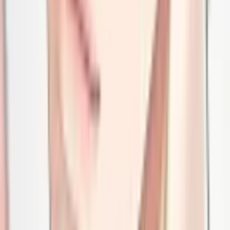
30
Ферма на выходных
Руманга