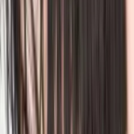
19
Цветы – лишь приманка
Манхва