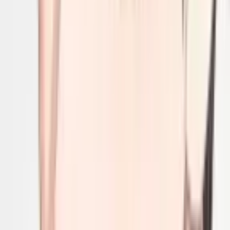
Планирование Мирового Господства с Помощью Черной
Магии
Манхва