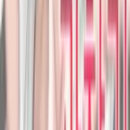
4.8
|