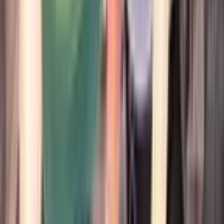
0
За спиной Камуи-сана
Руманга