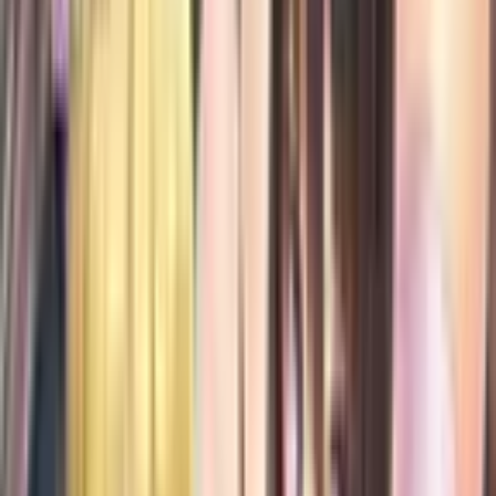
Руманга
1