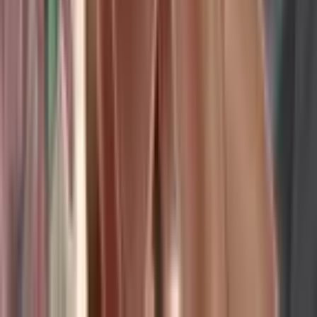
К сожалению, героем приключенческой истории стал
владыка демонов.
Комикс западный