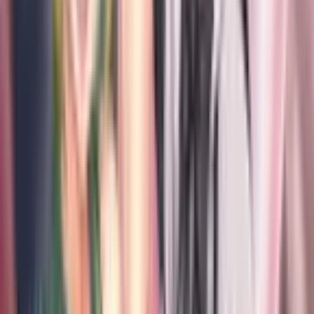
2
Тень Чернобога
Руманга