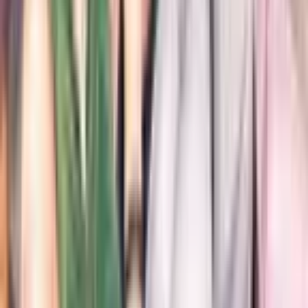
1
Фосфор
Руманга