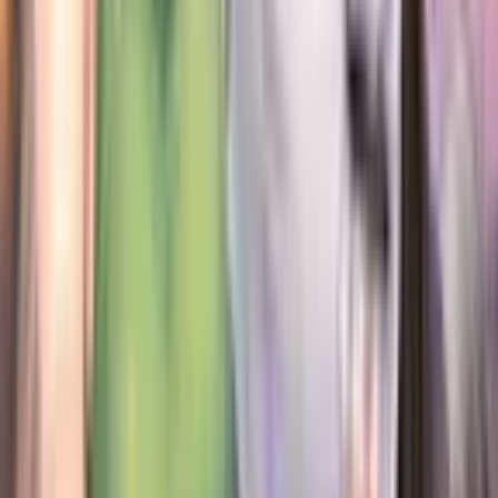
0
Этот проклятый город
Манга