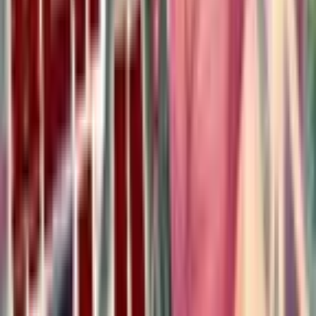
35
Пленницы убежища
Руманга