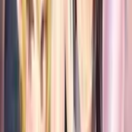
2
Куда уходят девочки?
Руманга