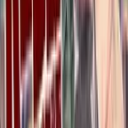
0
Да погубит тебя Месяц
Маньхуа