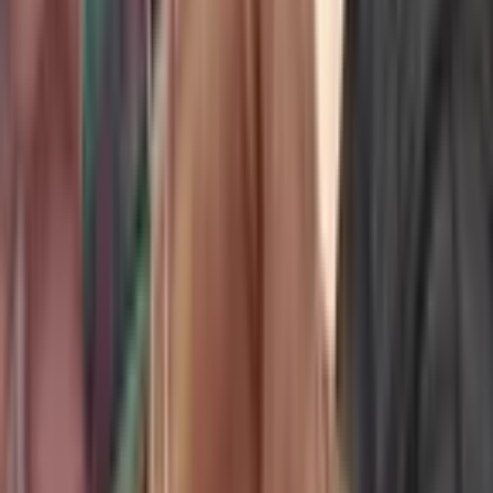
0
Исабела [Перезапуск]