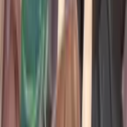
0
Томат
Комикс западный