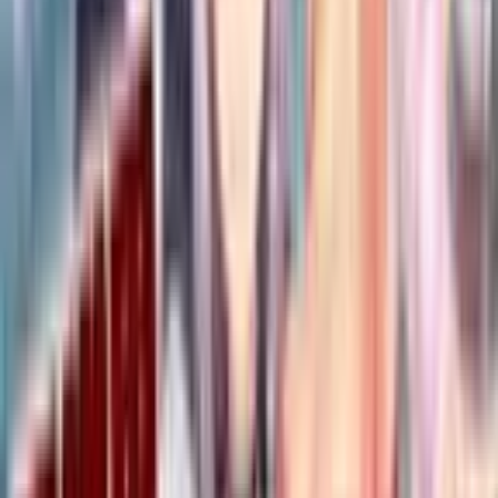
Список
манги
Манхва