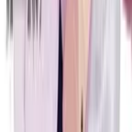
0
Огненная связь
Манга