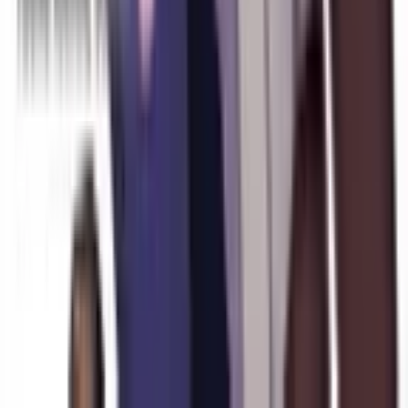
Инцидент в Гренландии
Руманга