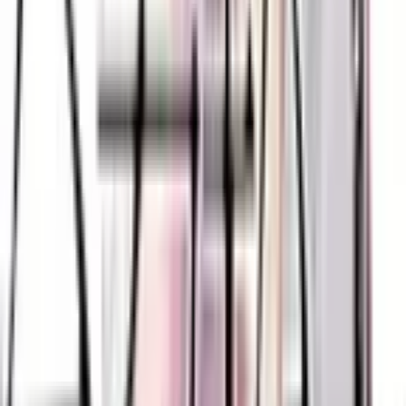
0
Отряд Варград XIII
Руманга