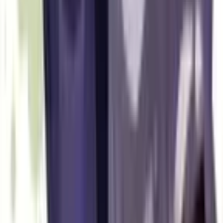
1
Улей выживших