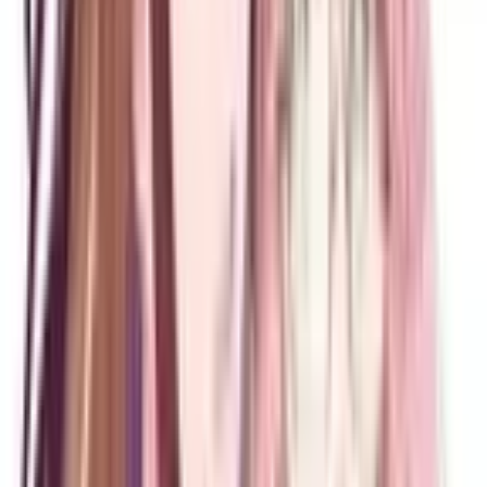
Список
манги
Манхва