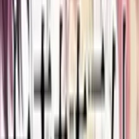
Комикс западный
3