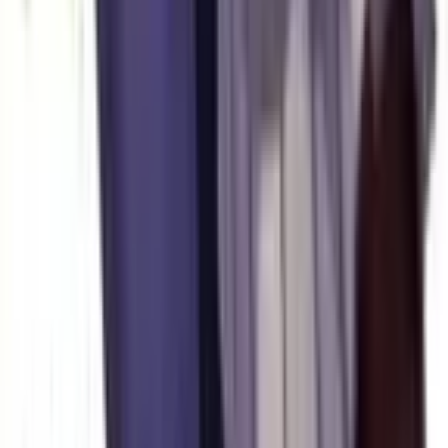
Руманга
0
|