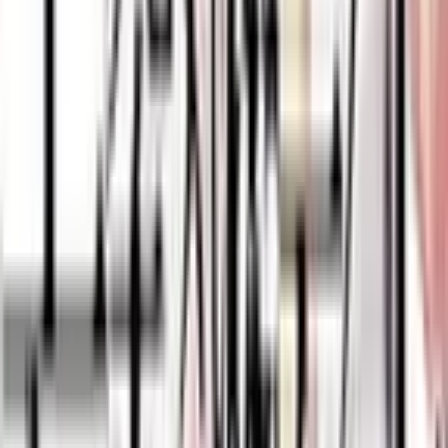
2
Психорез
Руманга