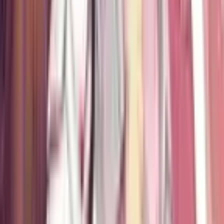
7
Потерянные в городе зомби
Манга