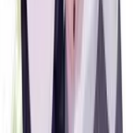
0
Узники Токио
Руманга