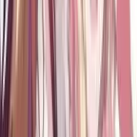
37
Любовь чирлидерш!
Маньхуа