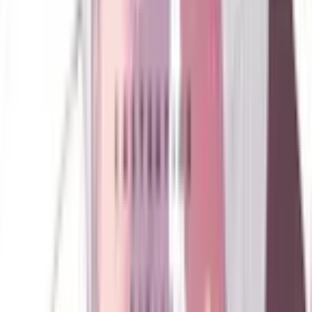
0
Жизнь после смерти
Руманга