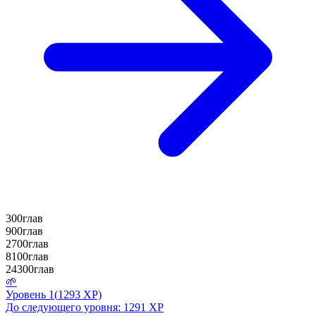
300
глав
900
глав
2700
глав
8100
глав
24300
глав
🌱
Уровень
1
(
1293
XP)
До следующего уровня:
1291
XP