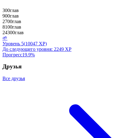
300
глав
900
глав
2700
глав
8100
глав
24300
глав
🌱
Уровень
5
(
10047
XP)
До следующего уровня:
2249
XP
Прогресс
19.9
%
Друзья
Все друзья