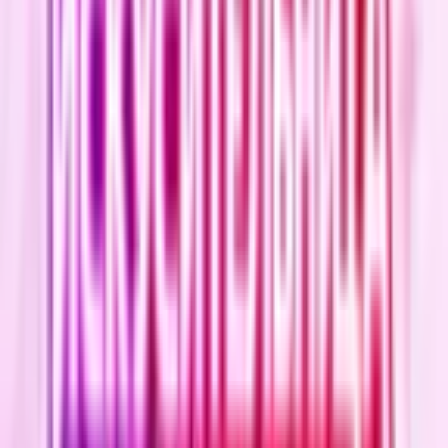
11
Токкэби
Манхва