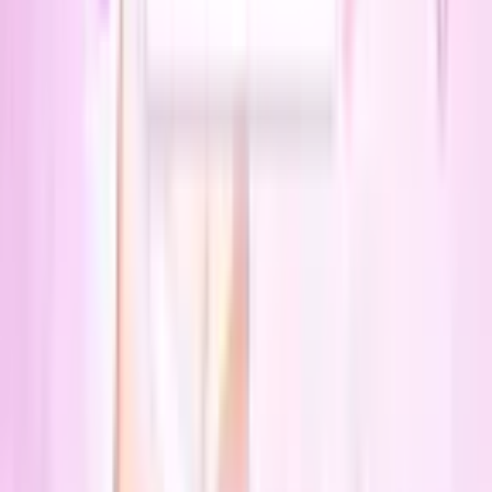
Манхва
2.3
|