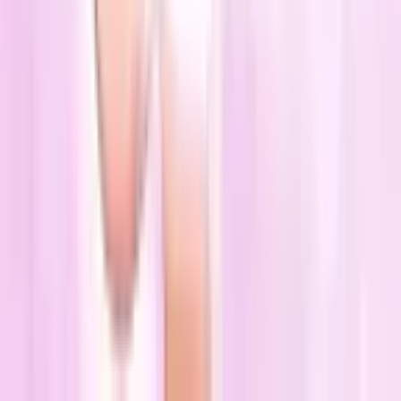
Мою девушку подчинили
Манхва