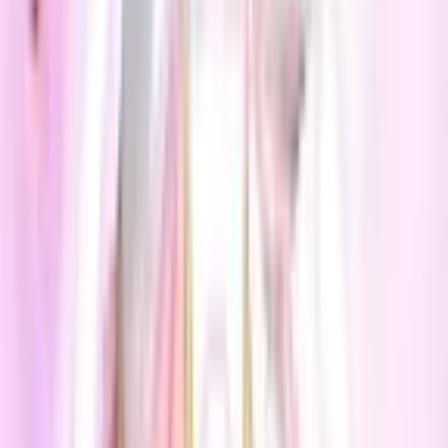
26
Люсия
Манга