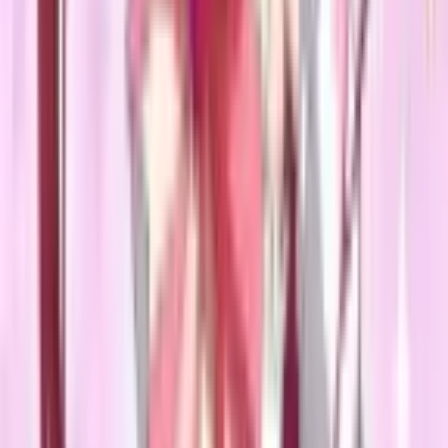
382
Регрессия воина, дневник покорения женщин