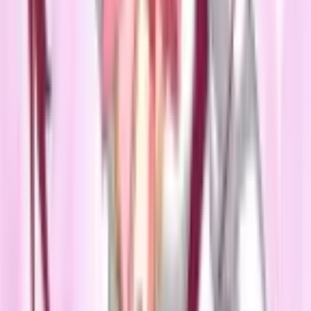
Манхва
4.9